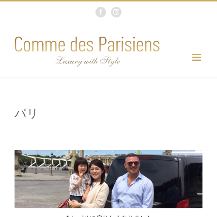
Skip
Facebook
Instagram
to
content
パリ