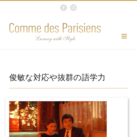
Skip
Facebook
Instagram
to
content
俊敏な対応や抜群の語学力